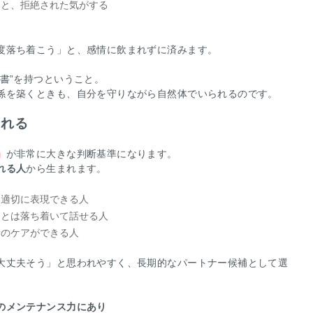
いと、拒絶された気がする
、
度落ち着こう」と、感情に飲まれずに済みます。
書”を持つということ。
係を築くときも、自分を守りながら自然体でいられるのです。
される
」
が非常に大きな判断基準になります。
れる人
から生まれます。
、適切に表現できる人
ことは落ち着いて話せる人
情のケアができる人
大丈夫そう」と思われやすく、長期的なパートナー候補として選
のメンテナンス力にあり