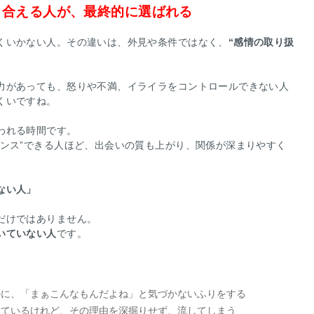
き合える人が、最終的に選ばれる
くいかない人。その違いは、外見や条件ではなく、
“感情の取り扱
力があっても、怒りや不満、イライラをコントロールできない人
くいですね。
われる時間です。
ナンス”できる人ほど、出会いの質も上がり、関係が深まりやすく
ない人」
だけではありません。
いていない人
です。
のに、「まぁこんなもんだよね」と気づかないふりをする
しているけれど、その理由を深掘りせず、流してしまう