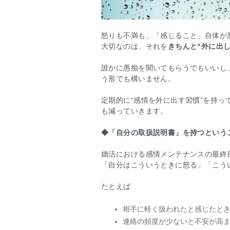
怒りも不満も、「感じること」自体が
大切なのは、それを
きちんと“外に出
誰かに愚痴を聞いてもらうでもいいし
う形でも構いません。
定期的に“感情を外に出す習慣”を持
も減っていきます。
◆
「自分の取扱説明書」を持つという
婚活における感情メンテナンスの最終
「自分はこういうときに怒る」「こう
たとえば
相手に軽く扱われたと感じたと
連絡の頻度が少ないと不安が高