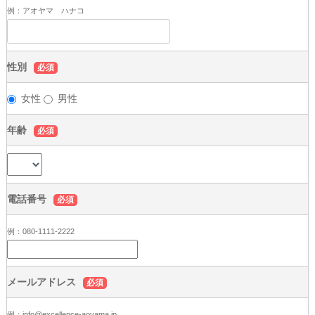
例：アオヤマ ハナコ
性別
必須
女性
男性
年齢
必須
電話番号
必須
例：080-1111-2222
メールアドレス
必須
例：info@excellence-aoyama.jp