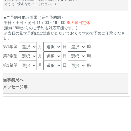
どうぞご安心なさってください。）
●ご予約可能時間帯（完全予約制）
平日・土日・祝日 11：00～19：00
※火曜日定休
(最終19時からのご予約も対応可能です。)
※当日の見学予約はご遠慮いただいておりますので予めご了承くださ
い。
第1希望
月
日
時
第2希望
月
日
時
第3希望
月
日
時
当事務局へ
メッセージ等