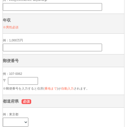
年収
※男性必須
例：1,000万円
郵便番号
例：107-0062
〒
※郵便番号を入力すると住所(
番地まで
)が
自動入力
されます。
都道府県
必須
例：東京都