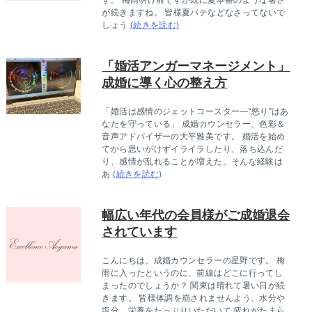
す。 梅雨明け前ですが既に夏本番のような暑さ
が続きますね。 皆様夏バテなどなさってないで
しょう
(続きを読む)
「婚活アンガーマネージメント」
成婚に導く心の整え方
「婚活は感情のジェットコースター—“怒り”はあ
なたを守っている」 成婚カウンセラー、色彩＆
音声アドバイザーの大平雅美です。 婚活を始め
てから思いがけずイライラしたり、落ち込んだ
り、感情が乱れることが増えた。そんな経験は
あ
(続きを読む)
幅広い年代の会員様がご成婚退会
されています
こんにちは。成婚カウンセラーの星野です。 梅
雨に入ったというのに、前線はどこに行ってし
まったのでしょうか？ 関東は晴れて暑い日が続
きます。 皆様体調を崩されませんよう、水分や
塩分、栄養をたっぷりいただいて 疲れがたまら