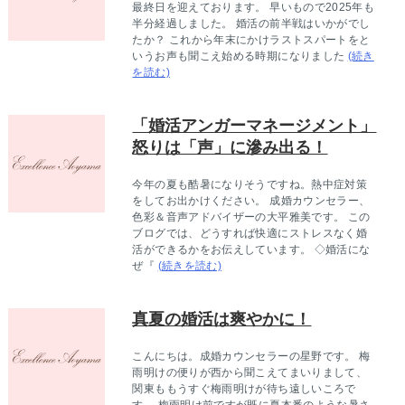
最終日を迎えております。 早いもので2025年も
半分経過しました。 婚活の前半戦はいかがでし
たか？ これから年末にかけラストスパートをと
いうお声も聞こえ始める時期になりました
(続き
を読む)
「婚活アンガーマネージメント」
怒りは「声」に滲み出る！
今年の夏も酷暑になりそうですね。熱中症対策
をしてお出かけください。 成婚カウンセラー、
色彩＆音声アドバイザーの大平雅美です。 この
ブログでは、どうすれば快適にストレスなく婚
活ができるかをお伝えしています。 ◇婚活にな
ぜ『
(続きを読む)
真夏の婚活は爽やかに！
こんにちは。成婚カウンセラーの星野です。 梅
雨明けの便りが西から聞こえてまいりまして、
関東ももうすぐ梅雨明けが待ち遠しいころで