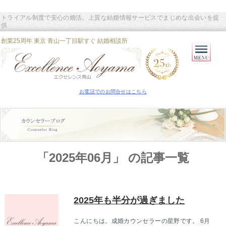
トライアル制度で安心の婚活。上質な結婚情報サービスでまじめな出会いを提
供
創業25周年 東京 青山一丁目駅すぐ 結婚相談所
Primary
Primary
Menu
Menu
お電話でのお問合せはこちら
「2025年06月」 の記事一覧
2025年も半分が過ぎました
こんにちは。成婚カウンセラーの星野です。 6月