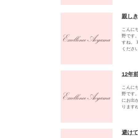
親し
こんに
野です
すね。
くださ
12年
こんに
野です
にお出
ります
避け