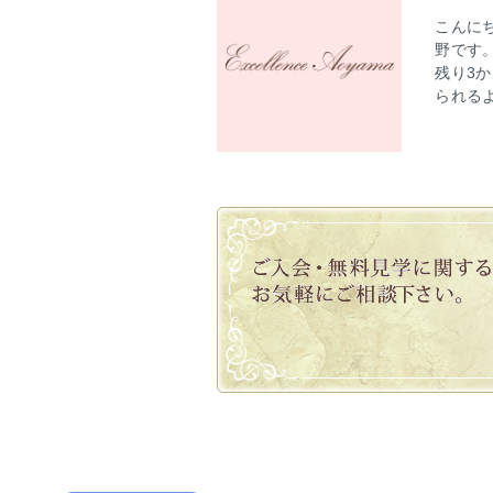
こんに
野です
残り3
られる