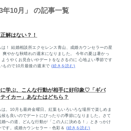
23年10月」 の記事一覧
に正解はない？！
ちは！ 結婚相談所エクセレンス青山、成婚カウンセラーの星
。 爽やかな秋晴れの週末になりました。 今年の夏は暑かっ
、ようやくお見合いやデートをなさるのに 心地よい季節です
早いもので10月最後の週末で
(続きを読む)
者に学ぶ、こんな行動が相手に好印象♡「ギバ
「テイカー」あなたはどちら？
ちは。10月も最終金曜日。紅葉もいろいろな場所で楽しめま
気候も良いのでデートにぴったりの季節になりました。さて
成婚への道、どんな行動が「この人に決める！」ときっかけ
かです。成婚カウンセラー・色彩＆
(続きを読む)