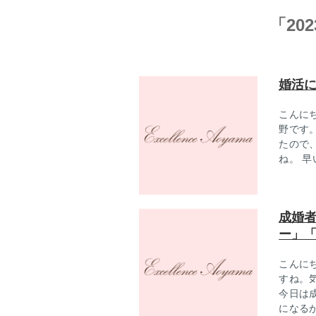
「20
婚活
こんに
野です
たので
ね。 
成婚
ー」
こんに
すね。
今日は
になる