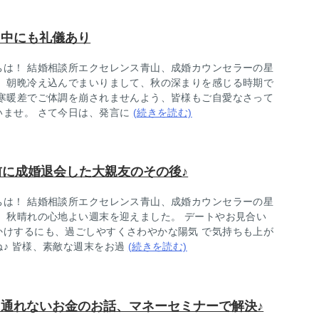
き中にも礼儀あり
ちは！ 結婚相談所エクセレンス青山、成婚カウンセラーの星
。 朝晩冷え込んでまいりまして、秋の深まりを感じる時期で
 寒暖差でご体調を崩されませんよう、皆様もご自愛なさって
いませ。 さて今日は、発言に
(続きを読む)
前に成婚退会した大親友のその後♪
ちは！ 結婚相談所エクセレンス青山、成婚カウンセラーの星
。 秋晴れの心地よい週末を迎えました。 デートやお見合い
かけするにも、過ごしやすくさわやかな陽気 で気持ちも上が
ね♪ 皆様、素敵な週末をお過
(続きを読む)
て通れないお金のお話、マネーセミナーで解決♪