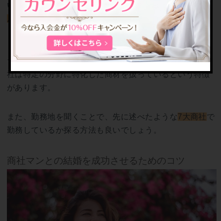
いるか見極めるために
「どんな仕事をしているか」「ど
んなことをしている会社か」
などを聞いて探ってみまし
ょう。
ちなみに、総合商社は幅広い商材を扱っていて、専門商
社は特定の分野に特化した商材を扱っているという特徴
があります。
また、勤務地を聞くことで、先に述べたような
7大商社
で
勤務しているか探る方法も良いでしょう。
商社マンとの結婚を成功させるためのコツ