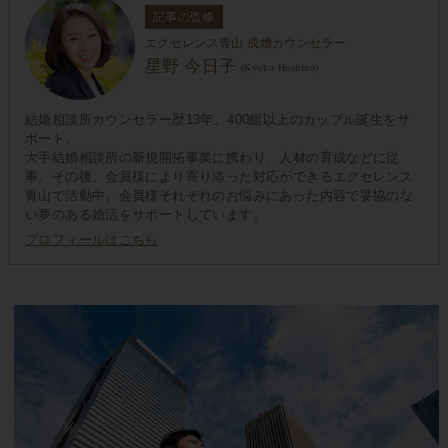
記事の監修
エクセレンス青山 成婚カウンセラー
星野 今日子
(Kyoko Hoshino)
結婚相談所カウンセラー歴13年。400組以上のカップル誕生をサ
ポート。
大手結婚相談所の新規開拓事業に携わり、人材の育成などに従
事。その後、会員様により寄り添った対応ができるエクセレンス
青山で活動中。会員様それぞれのお悩みにあった内容で妥協のな
い夢のある婚活をサポートしています。
プロフィールはこちら