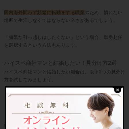
国内海外問わず頻繁に転勤をする職業
のため、慣れない
場所で生活しなくてはならない辛さがあるでしょう。
「頻繁な引っ越しはしたくない」という場合、単身赴任
を選択するという方法もあります。
ハイスペ商社マンと結婚したい！見分け方2選
ハイスペ商社マンと結婚したい場合は、以下2つの見分け
方を試してみましょう。
総合商社か専門商社か見極める
勤務地を聞いてみる
高年収の人が多いのは総合商社のため、どちらで働いて