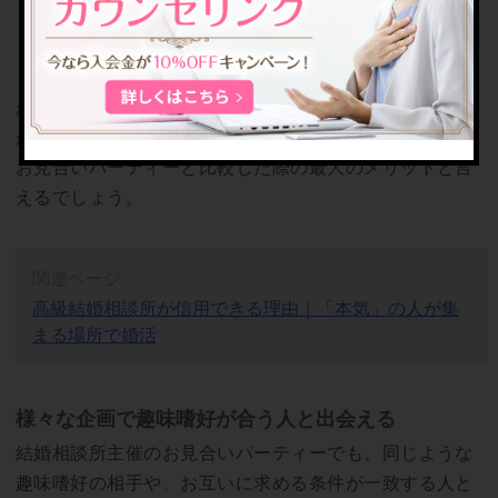
ィーがあります。
「結婚したい」意志が明確にある結婚相談所の会員同士
が出会える場所なので、出会った後に相手に結婚の意思
がなかったといった事態を避けることができるのが他の
お見合いパーティーと比較した際の最大のメリットと言
えるでしょう。
関連ページ
高級結婚相談所が信用できる理由｜「本気」の人が集
まる場所で婚活
様々な企画で趣味嗜好が合う人と出会える
結婚相談所主催のお見合いパーティーでも、同じような
趣味嗜好の相手や、お互いに求める条件が一致する人と