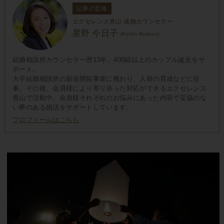
記事の監修
エクセレンス青山 成婚カウンセラー
星野 今日子
(Kyoko Hoshino)
結婚相談所カウンセラー歴13年。400組以上のカップル誕生をサ
ポート。
大手結婚相談所の新規開拓事業に携わり、人材の育成などに従
事。その後、会員様により寄り添った対応ができるエクセレンス
青山で活動中。会員様それぞれのお悩みにあった内容で妥協のな
い夢のある婚活をサポートしています。
プロフィールはこちら