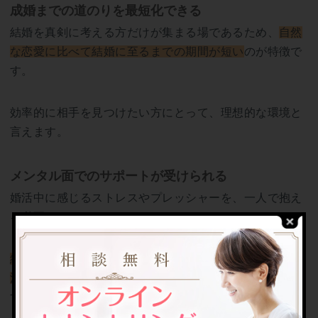
成婚までの道のりを最短化できる
結婚を真剣に考える方だけが集まる場であるため、
自然
な恋愛に比べて結婚に至るまでの期間が短い
のが特徴で
す。
効率的に相手を見つけたい方にとって、理想的な環境と
言えます。
メンタル面でのサポートが受けられる
婚活中に感じるストレスやプレッシャーを、一人で抱え
る必要はありません。
結婚相談所のカウンセラーが寄り添いながら、適切な解
決策を提案
してくれるため、安心して婚活を進められま
す。