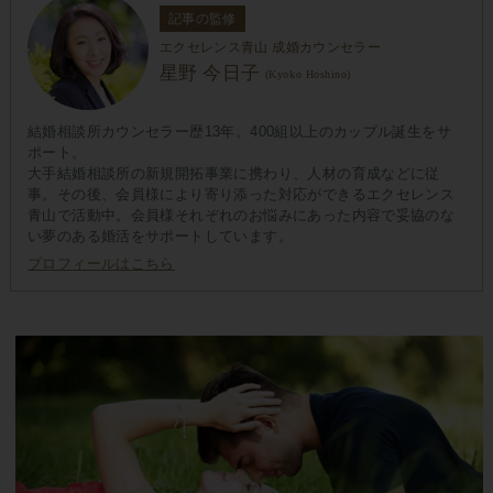
記事の監修
エクセレンス青山 成婚カウンセラー
星野 今日子
(Kyoko Hoshino)
結婚相談所カウンセラー歴13年。400組以上のカップル誕生をサ
ポート。
大手結婚相談所の新規開拓事業に携わり、人材の育成などに従
事。その後、会員様により寄り添った対応ができるエクセレンス
青山で活動中。会員様それぞれのお悩みにあった内容で妥協のな
い夢のある婚活をサポートしています。
プロフィールはこちら