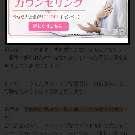
る妨げになります。
婚活がうまくいかないと、つい悪い方向にばかり考えて
しまいがちです。
例えば、「このまま一生結婚できないかもしれない」
「相手に嫌われたのではないか」といった不安が頭をよ
ぎることもあるでしょう。
しかし、こうしたネガティブな思考は、自信を失わせ、
行動をためらわせる原因となります。
婚活は、
楽観的な気持ちで取り組むことが成功の秘訣
で
す。
悪い妄想は捨て、ポジティブなマインドを持ち続けるこ
とで、自分に合ったパートナーに出会う可能性が高まり