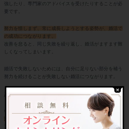
強したり、専門家のアドバイスを受けたりすることが必
要です。
努力を惜しまず、常に成長しようとする姿勢が、婚活で
の成功につながります。
改善を怠ると、同じ失敗を繰り返し、婚活がますます難
しくなってしまいます。
婚活で失敗しないためには、自分に足りない部分を補う
努力を続けることが失敗しない婚活につながります。
悪い妄想ばかりしてしまう
「絶対に良い人はいない」「私なんて結婚なんてできな
い」など、
ネガティブな考えにとらわれてしまう人は婚
活がうまくいきません。
言うまでもなく、ネガティブな考えは、婚活を成功させ