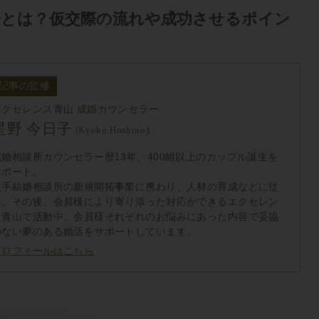
際とは？仮交際の流れや成功させるポイン
記事の監修
エクセレンス青山 成婚カウンセラー
星野 今日子
(Kyoko Hoshino)
結婚相談所カウンセラー歴13年。400組以上のカップル誕生を
サポート。
大手結婚相談所の新規開拓事業に携わり、人材の育成などに従
事。その後、会員様により寄り添った対応ができるエクセレン
ス青山で活動中。会員様それぞれのお悩みにあった内容で妥協
のない夢のある婚活をサポートしています。
プロフィールはこちら