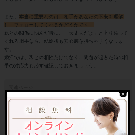
また、
本当に重要なのは、相手があなたの不安を理解
し、フォローしてくれるかどうかです。
親との関係に悩んだ時に、「大丈夫だよ」と寄り添って
くれる相手なら、結婚後も安心感を持ちやすくなりま
す。
婚活では、親との相性だけでなく、問題が起きた時の相
手の対応力も必ず確認しておきましょう。
関連ページ
結婚相談所は離婚率が高い？低い？その実態と理由に
ついて解説