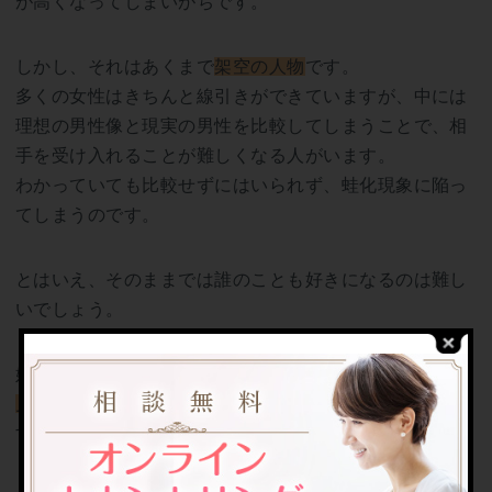
が高くなってしまいがちです。
しかし、それはあくまで
架空の人物
です。
多くの女性はきちんと線引きができていますが、中には
理想の男性像と現実の男性を比較してしまうことで、相
手を受け入れることが難しくなる人がいます。
わかっていても比較せずにはいられず、蛙化現象に陥っ
てしまうのです。
とはいえ、そのままでは誰のことも好きになるのは難し
いでしょう。
婚活を成功させるためには、
現実の相手の良いところを
見つける努力
をして、
その魅力を楽しむこと
が大切で
す。