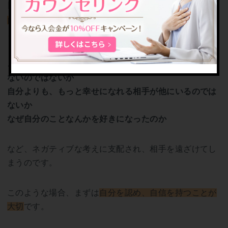
自己肯定感が低すぎる
自己肯定感が低い人
は、相手からの好意を受け入れるこ
とができず、逃げるような行動を取りがちです。
こんな自分を好きになっても、相手にとって良いことは
ないのではないか
自分よりも、もっと幸せになれる相手が他にいるのでは
ないか
なぜ自分のことなんかを好きになったのか
など、ネガティブな考えに支配され、相手を遠ざけてし
まうのです。
このような場合、まずは
自分を認め、自信を持つことが
大切
です。