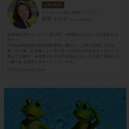
記事の監修
エクセレンス青山 成婚カウンセラー
星野 今日子
(Kyoko Hoshino)
結婚相談所カウンセラー歴13年。400組以上のカップル誕生をサ
ポート。
大手結婚相談所の新規開拓事業に携わり、人材の育成などに従
事。その後、会員様により寄り添った対応ができるエクセレンス
青山で活動中。会員様それぞれのお悩みにあった内容で妥協のな
い夢のある婚活をサポートしています。
プロフィールはこちら