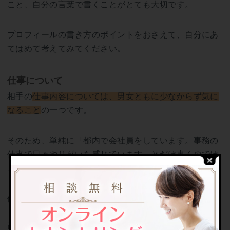
こと、自分の言葉で書くことがとても大切です。
プロフィールの書き方のポイントをおさえて、自分にあ
てはめて考えてみてください。
仕事について
相手の
仕事内容については、男女ともに少なからず気に
なること
の一つです。
そのため、単純に「都内で会社員をしています。事務の
仕事で日々やりがいを感じています」とだけ書くのでは
とても味気ないと言えます。
例えば
「化粧品メーカーのマーケティング部で、新規商品の企
画を担当しています。自分たちが企画した商品につい