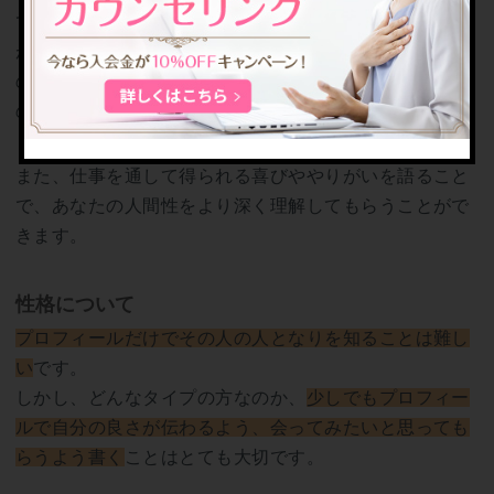
て、お客様からのうれしいフィードバックを目にする時
が最もやりがいを感じます」
のように、具体的な仕事内容を盛り込むことで、あなた
の熱意や能力が伝わりやすくなります。
また、仕事を通して得られる喜びややりがいを語ること
で、あなたの人間性をより深く理解してもらうことがで
きます。
性格について
プロフィールだけでその人の人となりを知ることは難し
い
です。
しかし、どんなタイプの方なのか、
少しでもプロフィー
ルで自分の良さが伝わるよう、会ってみたいと思っても
らうよう書く
ことはとても大切です。