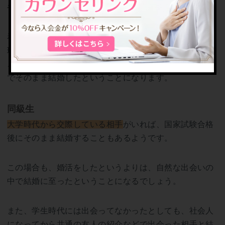
や仕事で接点の多い医療関係者です。
看護士や同僚の医者、医薬品会社の営業や会社の事務管
理部門の女性などが当てはまります。
この場合、婚活をしたというよりは、自然な出会いの中
でそのまま結婚したということになります。
同級生
大学時代から交際している相手
がいれば、国家試験合格
後にそのまま結婚することもあるようです。
この場合も、婚活をしたというよりは、自然な出会いの
中で結婚に至ったということになるでしょう。
また、学生時代には出会ってなかったとしても、社会人
になってから共通の友人の紹介などで出会った相手と結