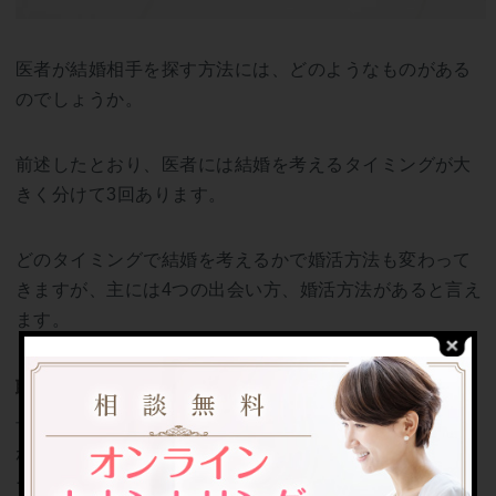
医者が結婚相手を探す方法には、どのようなものがある
のでしょうか。
前述したとおり、医者には結婚を考えるタイミングが大
きく分けて3回あります。
どのタイミングで結婚を考えるかで婚活方法も変わって
きますが、主には4つの出会い方、婚活方法があると言え
ます。
職場の同僚や医療関係者
長い時間を病院で過ごす医者にとっては、当然のことな
がら
出会いが多いのは職場
です。
そのため、医者の結婚相手として多いのも、職場の同僚