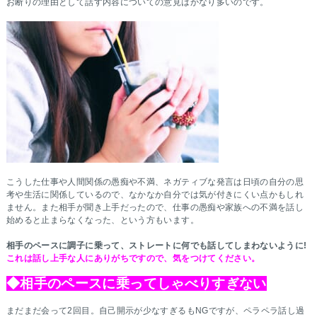
お断りの理由として話す内容についての意見はかなり多いのです。
こうした仕事や人間関係の愚痴や不満、ネガティブな発言は日頃の自分の思
考や生活に関係しているので、なかなか自分では気が付きにくい点かもしれ
ません。また相手が聞き上手だったので、仕事の愚痴や家族への不満を話し
始めると止まらなくなった、という方もいます。
相手のペースに調子に乗って、ストレートに何でも話してしまわないように!
これは話し上手な人にありがちですので、気をつけてください。
◆相手のペースに乗ってしゃべりすぎない
まだまだ会って2回目。自己開示が少なすぎるもNGですが、ペラペラ話し過