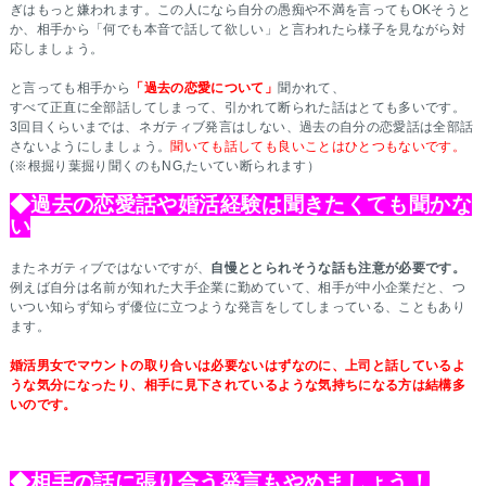
ぎはもっと嫌われます。この人になら自分の愚痴や不満を言ってもOKそうと
か、相手から「何でも本音で話して欲しい」と言われたら様子を見ながら対
応しましょう。
と言っても相手から
「過去の恋愛について」
聞かれて、
すべて正直に全部話してしまって、引かれて断られた話はとても多いです。
3回目くらいまでは、ネガティブ発言はしない、過去の自分の恋愛話は全部話
さないようにしましょう。
聞いても話しても良いことはひとつもないです。
(※根掘り葉掘り聞くのもNG,たいてい断られます）
◆過去の恋愛話や婚活経験は聞きたくても聞かな
い
またネガティブではないですが、
自慢ととられそうな話も注意が必要です。
例えば自分は名前が知れた大手企業に勤めていて、相手が中小企業だと、つ
いつい知らず知らず優位に立つような発言をしてしまっている、こともあり
ます。
婚活男女でマウントの取り合いは必要ないはずなのに、
上司と話しているよ
うな気分になったり、相手に見下されているような
気持ちになる方は結構多
いのです。
◆相手の話に張り合う発言もやめましょう！