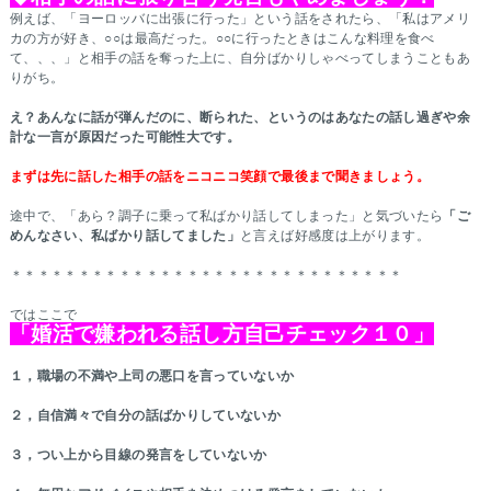
例えば、「ヨーロッバに出張に行った」という話をされたら、「私はアメリ
カの方が好き、○○は最高だった。○○に行ったときはこんな料理を食べ
て、、、」と相手の話を奪った上に、自分ばかりしゃべってしまうこともあ
りがち。
え？あんなに話が弾んだのに、断られた、というのはあなたの話し過ぎや
余
計な一言が原因だった可能性大です。
まずは先に話した相手の話をニコニコ笑顔で最後まで聞きましょう。
途中で、「あら？調子に乗って私ばかり話してしまった」と気づいたら
「ご
めんなさい、私ばかり話してました」
と言えば好感度は上がります。
＊＊＊＊＊＊＊＊＊＊＊＊＊＊＊＊＊＊＊＊＊＊＊＊＊＊＊＊＊
ではここで
「婚活で嫌われる話し方自己チェック１０」
１，職場の不満や上司の悪口を言っていないか
２，自信満々で自分の話ばかりしていないか
３，つい上から目線の発言をしていないか