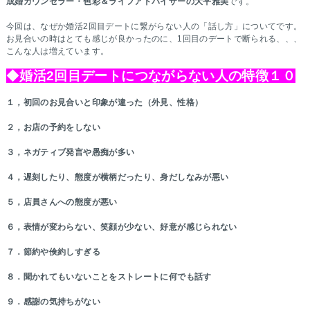
成婚カウンセラー・色彩＆ライフアドバイザーの大平雅美
です。
今回は、なぜか婚活2回目デートに繋がらない人の「話し方」についてです。
お見合いの時はとても感じが良かったのに、1回目のデートで断られる、、、
こんな人は増えています。
◆
婚活2回目デートにつながらない人の特徴１０
１，初回のお見合いと印象が違った（外見、性格）
２，お店の予約をしない
３，ネガティブ発言や愚痴が多い
４，遅刻したり、態度が横柄だったり、身だしなみが悪い
５，店員さんへの態度が悪い
６，表情が変わらない、笑顔が少ない、好意が感じられない
７．節約や倹約しすぎる
８．聞かれてもいないことをストレートに何でも話す
９．感謝の気持ちがない