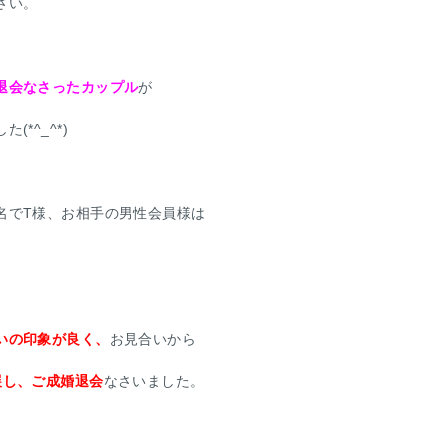
さい。
退会なさったカップル
が
*^_^*)
名でT様、お相手の男性会員様は
いの印象が良く、
お見合いから
展し、ご成婚退会
なさいました。