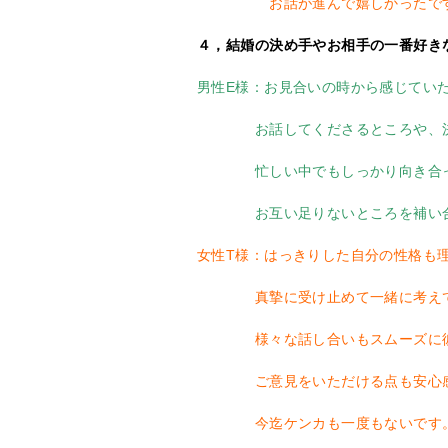
お話が進んで嬉しかったで
４，結婚の決め手やお相手の一番好き
男性E様：お見合いの時から感じてい
お話してくださるところや、決断
忙しい中でもしっかり向き合って
お互い足りないところを補い合え
女性T様：はっきりした自分の性格も
真摯に受け止めて一緒に考えて
様々な話し合いもスムーズに彼と
ご意見をいただける点も安心感
今迄ケンカも一度もないです