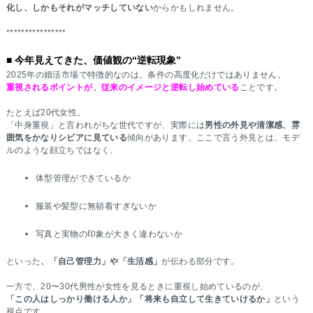
化し、しかもそれがマッチしていない
からかもしれません。
****************
■ 今年見えてきた、価値観の“逆転現象”
2025年の婚活市場で特徴的なのは、条件の高度化だけではありません。
重視されるポイントが、従来のイメージと逆転し始めている
ことです。
たとえば20代女性。
「中身重視」と言われがちな世代ですが、実際には
男性の外見や清潔感、雰
囲気をかなりシビアに見ている
傾向があります。ここで言う外見とは、モデ
ルのような顔立ちではなく、
体型管理ができているか
服装や髪型に無頓着すぎないか
写真と実物の印象が大きく違わないか
といった
、「自己管理力」や「生活感」
が伝わる部分です。
一方で、20〜30代男性が女性を見るときに重視し始めているのが、
「この人はしっかり働ける人か」「将来も自立して生きていけるか」
という
視点です。