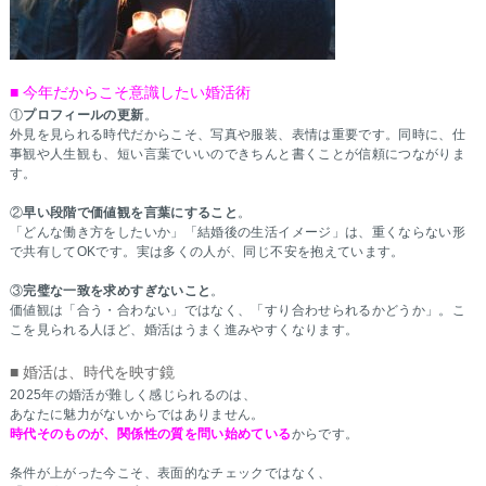
■ 今年だからこそ意識したい婚活術
①
プロフィールの更新
。
外見を見られる時代だからこそ、写真や服装、表情は重要です。同時に、仕
事観や人生観も、短い言葉でいいのできちんと書くことが信頼につながりま
す。
②
早い段階で価値観を言葉にすること
。
「どんな働き方をしたいか」「結婚後の生活イメージ」は、重くならない形
で共有してOKです。実は多くの人が、同じ不安を抱えています。
③
完璧な一致を求めすぎないこと
。
価値観は「合う・合わない」ではなく、「すり合わせられるかどうか」。こ
こを見られる人ほど、婚活はうまく進みやすくなります。
■ 婚活は、時代を映す鏡
2025年の婚活が難しく感じられるのは、
あなたに魅力がないからではありません。
時代そのものが、関係性の質を問い始めている
からです。
条件が上がった今こそ、表面的なチェックではなく、