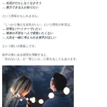
→
生活がだらしなくなさそう
→
努力できる人か知りたい
という意味かもしれません。
「しっかり働ける女性がいい」という男性の本音は、
→
対等なパートナーでいたい
→
将来の不安を一人で背負いたくない
→
人生を一緒に考えられる相手がほしい
という願いの裏返しです。
条件の奥にある感情を理解すると、
「合わない人」が「惜しい人」に変わることもあります。