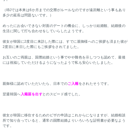
（IBJでは本来は6か月までの交際がルールなのですが遠距離という事もあり
多少の延長は問題ないです。）
めったにお会いできない対面のデートの機会に、しっかり結婚観、結婚後の
生活に関して打ち合わせをしていらしたようです。
彼女が韓国に2度目に来訪した際には、すでに親御様へのご挨拶も済また彼が
2度目に来日した際にもご挨拶をされてました。
お互いのご両親は、国際結婚という事でやや難色を示しつつも認めて、最後
には祝福していただけるようになったようで私も安心いたしました。
親御様に認めていただいたら、日本での
ご入籍
をされたそうです。
翌週韓国へ
入籍届を出す
とのスピード感でした。
彼女が韓国に移住するためのビザの申請はこれからになりますが、結婚相談
所で知り合っていると、通常の国際結婚よりいろいろな証明書が必要なよう
です。