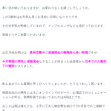
寒い日が続いておりますが、お変わりなくお過ごしでしょうか。
この3連休はお天気も良くお見合い日和になりそうです。
その分空気が乾燥しているので、インフルエンザなども流行っております。
皆様どうぞご自愛くださいませ。
お正月休み明けは、
真剣交際やご成婚退会の御報告も多い時期
ですが、
今月韓国の男性と成婚退会
なさることが決まった会員様から
日本での入籍完
了の報告
が入りました。
私もあまりにも展開が早くびっくりしましたが、とてもうれしく思います。
韓国在住のの男性とは主にオンラインでのデート、お電話でのコミュニケー
ションが中心、実際対面でお会いできたのは4回ほどです。
お二人は国は違えども、上手に工夫し御交際を続けて7か月目でのご成婚で
す。