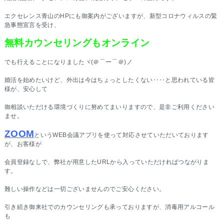
エクセレンス青山のHPにも御案内がございますが、新型コロナウィルスの緊
急事態宣言を受け、
無料カウンセリングもオンライン
でも行えることになりましたヾ(＠⌒ー⌒＠)ノ
婚活を始めたいけど、外出は今はちょっとしたくない‥‥と思われている皆
様が、安心して
御相談いただける環境づくりに努めてまいりますので、是非ご利用ください
ませ。
ZOOM
というWEB会議アプリを使って対応させていただいております
が、お客様が
会員登録なしで、弊社が用意したURLから入っていただければつながりま
す。
難しい操作などは一切ございませんのでご安心ください。
引き続き御来社でのカウンセリングも承っておりますが、消毒用アルコール
も