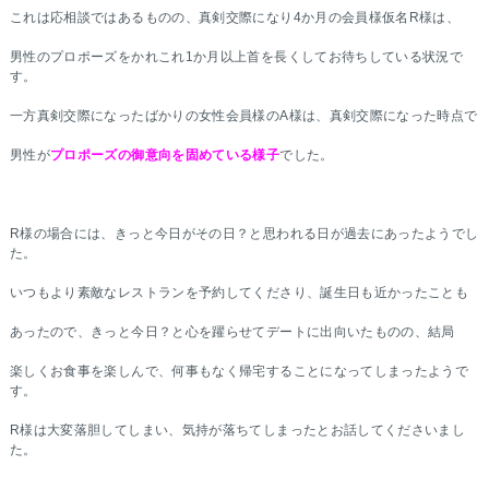
これは応相談ではあるものの、真剣交際になり4か月の会員様仮名R様は、
男性のプロポーズをかれこれ1か月以上首を長くしてお待ちしている状況で
す。
一方真剣交際になったばかりの女性会員様のA様は、真剣交際になった時点で
男性が
プロポーズの御意向を固めている様子
でした。
R様の場合には、きっと今日がその日？と思われる日が過去にあったようでし
た。
いつもより素敵なレストランを予約してくださり、誕生日も近かったことも
あったので、きっと今日？と心を躍らせてデートに出向いたものの、結局
楽しくお食事を楽しんで、何事もなく帰宅することになってしまったようで
す。
R様は大変落胆してしまい、気持が落ちてしまったとお話してくださいまし
た。