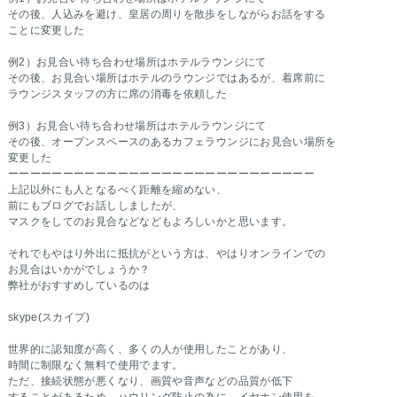
その後、人込みを避け、皇居の周りを散歩をしながらお話をする
ことに変更した
例2）お見合い待ち合わせ場所はホテルラウンジにて
その後、お見合い場所はホテルのラウンジではあるが、着席前に
ラウンジスタッフの方に席の消毒を依頼した
例3）お見合い待ち合わせ場所はホテルラウンジにて
その後、オープンスペースのあるカフェラウンジにお見合い場所を
変更した
ーーーーーーーーーーーーーーーーーーーーーーーーーーーー
上記以外にも人となるべく距離を縮めない、
前にもブログでお話ししましたが、
マスクをしてのお見合などなどもよろしいかと思います。
それでもやはり外出に抵抗がという方は、やはりオンラインでの
お見合はいかがでしょうか？
弊社がおすすめしているのは
skype(スカイプ)
世界的に認知度が高く、多くの人が使用したことがあり、
時間に制限なく無料で使用でます。
ただ、接続状態が悪くなり、画質や音声などの品質が低下