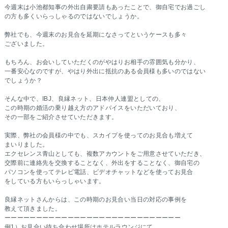
今週末は小池都知事の外出自粛要請もあったことで、御自宅でお過ごし
の方も多くいらっしゃるのではないでしょうか。
弊社でも、今週末のお見合を延期になさってというケースも多々
ございました。
もちろん、お会いしていただくのがやはりお相手の雰囲気も分かり、
一番安心なのですが、やはり外出に抵抗のある会員様も多いのではない
でしょうか？
そんな中で、IBJ、良縁ネット、日本仲人連盟としての、
この時期の婚活の乗り越え方のアドバイスをいただいており、
その一部をご紹介させていただきます。
実際、弊社の会員様の中でも、スカイプを使ってのお見合も増えて
まいりました。
エクセレンス青山としても、複数アカウントをご用意させていただき、
交際前に連絡先を交換することなく、外出をすることなく、御自宅の
パソコンを使ってテレビ電話、ビデオチャットなどを使ってお見合
をしている方もいらっしゃいます。
良縁ネットさんからは、この時期のお見合い当日の対応の事例を
教えて頂きました。
ーーーーーーーーーーーーーーーーーーーーーーーーーーーー
例1）お見合い待ち合わせ場所はホテルラウンジにて