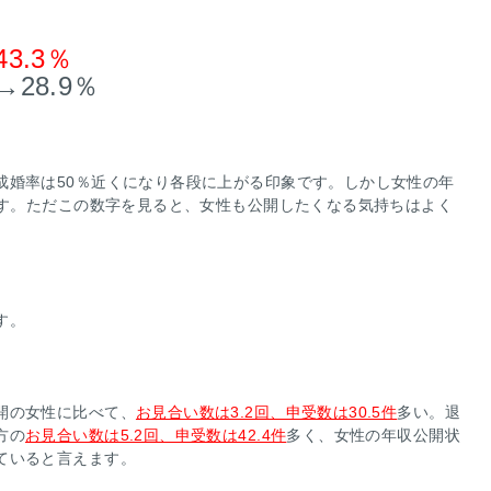
43.3％
→28.9％
成婚率は50％近くになり各段に上がる印象です。しかし女性の年
です。ただこの数字を見ると、女性も公開したくなる気持ちはよく
す。
開の女性に比べて、
お見合い数は3.2回、申受数は30.5件
多い。退
方の
お見合い数は5.2回、申受数は42.4件
多く、女性の年収公開状
していると言えます。