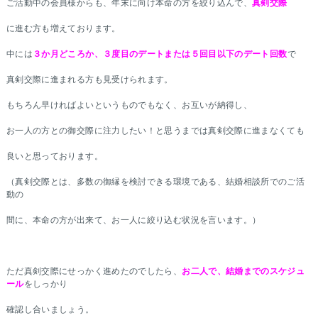
ご活動中の会員様からも、年末に向け本命の方を絞り込んで、
真剣交際
に進む方も増えております。
中には
３か月どころか、３度目のデートまたは５回目以下のデート回数
で
真剣交際に進まれる方も見受けられます。
もちろん早ければよいというものでもなく、お互いが納得し、
お一人の方との御交際に注力したい！と思うまでは真剣交際に進まなくても
良いと思っております。
（真剣交際とは、多数の御縁を検討できる環境である、結婚相談所でのご活
動の
間に、本命の方が出来て、お一人に絞り込む状況を言います。）
ただ真剣交際にせっかく進めたのでしたら、
お二人で、結婚までのスケジュ
ール
をしっかり
確認し合いましょう。