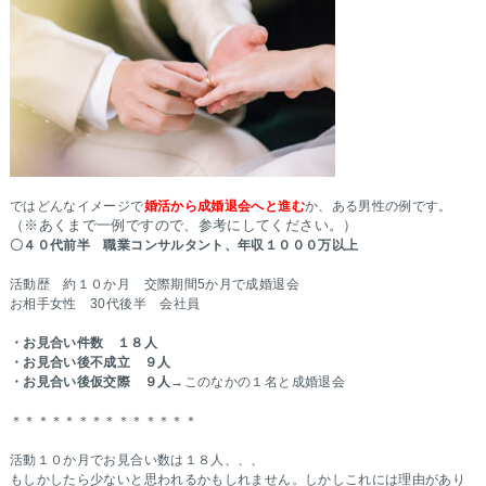
ではどんなイメージで
婚活から成婚退会へと進む
か、ある男性の例です。
（※あくまで一例ですので、参考にしてください。）
〇４０代前半 職業コンサルタント、年収１０００万以上
活動歴 約１０か月 交際期間5か月で成婚退会
お相手女性 30代後半 会社員
・お見合い件数 １８人
・お見合い後不成立 ９人
・お見合い後仮交際 ９人
→このなかの１名と成婚退会
＊＊＊＊＊＊＊＊＊＊＊＊＊＊
活動１０か月でお見合い数は１８人、、、
もしかしたら少ないと思われるかもしれません。しかしこれには理由があり