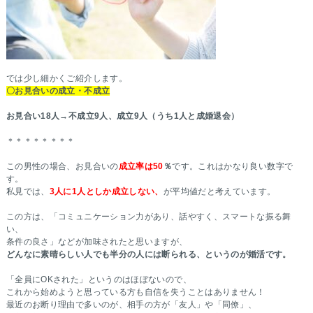
では少し細かくご紹介します。
〇お見合いの成立・不成立
お見合い18人→不成立9人、成立9人（うち1人と成婚退会）
＊＊＊＊＊＊＊＊
この男性の場合、お見合いの
成立率は50
％
です。これはかなり良い数字で
す。
私見では、
3人に1人としか成立しない、
が平均値だと考えています。
この方は、「コミュニケーション力があり、話やすく、スマートな振る舞
い、
条件の良さ」などが加味されたと思いますが、
どんなに素晴らしい人でも半分の人には断られる、というのが婚活です。
「全員にOKされた」というのはほぼないので、
これから始めようと思っている方も自信を失うことはありません！
最近のお断り理由で多いのが、相手の方が「友人」や「同僚」、