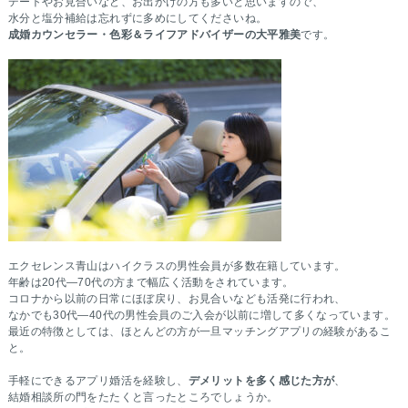
デートやお見合いなど、お出かけの方も多いと思いますので、
水分と塩分補給は忘れずに多めにしてくださいね。
成婚カウンセラー・色彩＆ライフアドバイザーの大平雅美
です。
エクセレンス青山はハイクラスの男性会員が多数在籍しています。
年齢は20代―70代の方まで幅広く活動をされています。
コロナから以前の日常にほぼ戻り、お見合いなども活発に行われ、
なかでも30代―40代の男性会員のご入会が以前に増して多くなっています。
最近の特徴としては、ほとんどの方が一旦マッチングアプリの経験があるこ
と。
手軽にできるアプリ婚活を経験し、
デメリットを多く感じた方が
、
結婚相談所の門をたたくと言ったところでしょうか。