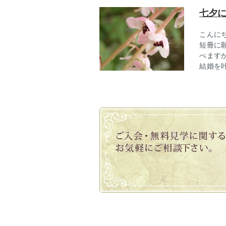
七夕
こんに
短冊に
べます
結婚を